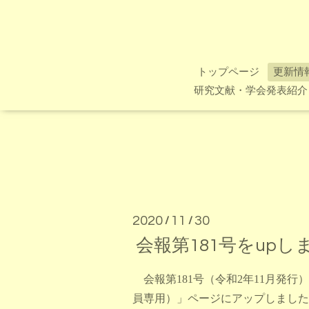
トップページ
更新情
研究文献・学会発表紹介
2020
11
30
/
/
会報第181号をupし
会報第
18
1
号（令和2年11月発行
員専用）」ページにアップしました