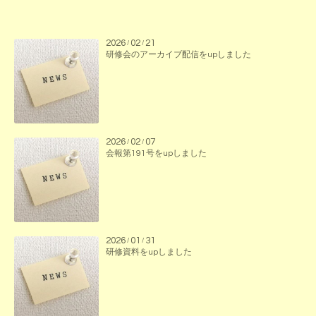
2026
02
21
/
/
研修会のアーカイブ配信をupしました
2026
02
07
/
/
会報第191号をupしました
2026
01
31
/
/
研修資料をupしました