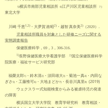
横浜市南部児童相談所
江戸川区児童相談所
5)
6)
７)
東北大学
1,2)
2)
2)
川崎 千恵
（2020）
.
・大夛賀 政昭
・越智 真奈美
児童相談所職員を対象とした研修ニーズに関する
実態調査報告
保健医療科学，69，3，306-316.
1)
2)
長野保健医療大学看護学部
国立保健医療科学
院医療・福祉サービス研究部
福榮太郎
・鈴木清
・須田雄大
・菊池一真
・内田な
1)
2)
3)
4)
ぎさ
・工藤惟可
・大地まどか
・長谷川真里
(2019)
5)
6)
7)
8)
ウェクスラー式知能検査からみる被虐待児の発達
の障害
横浜国立大学大学院 教育学研究科 教育相談・