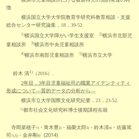
徴
横浜国立大学大学院教育学研究科教育相談・支援
総合センター研究論集，18，39-52
1)
2)
横浜国立大学障がい学生支援室
横浜市北部児
3)
童相談所
横浜市中央児童相談所
4)
5)
横浜市南部児童相談所
横浜市立大学
1)
鈴木 清
（2016）.
2
年目，3年目児童福祉司の職業アイデンティティ
形成について
―質的データの分析から―
横浜市立大学国際文化研究紀要，23，23-52.
1)
都市社会文化研究科博士後期課程在籍
寺岡菜穂子
・青木豊
・福榮太郎
・鈴木清
・佐藤篤
1)
2)
3)
4)
司
・金井剛
(2014)
1),5)
4)