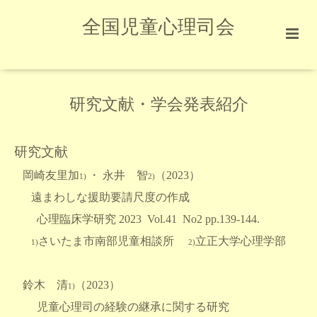
全国児童心理司会
研究文献・学会発表紹介
研究文献
岡崎友里加
・ 永井 智
（2023）
1)
2)
遠まわしな援助要請尺度の作成
心理臨床学研究 2023 Vol.41 No2 pp.139-144.
さいたま市南部児童相談所
立正大学心理学部
1)
2)
鈴木 清
（
2023）
1)
児童心理司の経験の継承に関する研究