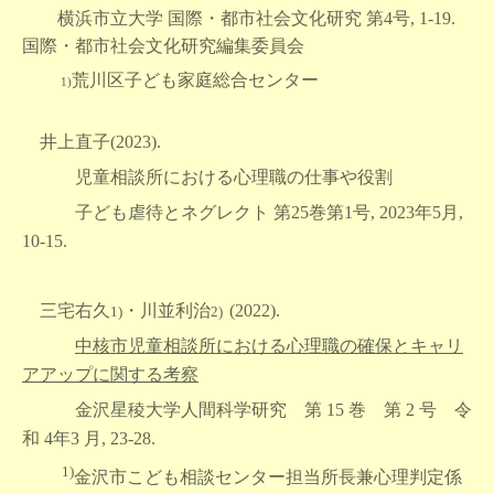
横浜市立大学 国際・都市社会文化研究 第4号, 1-19.
国際・都市社会文化研究編集委員会
荒川区子ども家庭総合センター
1)
井上直子(2023).
児童相談所における心理職の仕事や役割
子ども虐待とネグレクト 第25巻第1号, 2023年5月,
10-15.
三宅右久
・川並利治
(2022).
1)
2)
中核市児童相談所における心理職の確保とキャリ
アアップに関する考察
金沢星稜大学人間科学研究 第 15 巻 第 2 号 令
和 4年3 月, 23-28.
1)
金沢市こども相談センター担当所長兼心理判定係