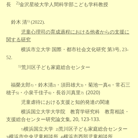
2)
金沢星稜大学
長
人間科学部こども学科教授
鈴木 清
1)
(2022).
児童心理司の育成過程における他者からの支援に
関する研究
横浜市立大学 国際・都市社会文化研究 第3号, 23-
52.
1)
荒川区子ども
家庭総合センター
福榮太郎
・鈴木清
・須田雄大
・菊池一真
・常石三
1)
2)
3)
4)
穂子
・小泉千佳子
・長谷川真里
(2020)
5)
6)
7)
児童虐待における支援と知的発達の関連
横浜国立大学大学院 教育学研究科 教育相談・
支援総合センター研究論文集, 20, 123-133.
横浜国立大学
荒川区子ども家庭総合センター
1)
2)
横浜市中央児童相談所
横浜市西部児童相談所
3)
4)