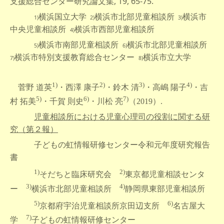
支援総合センター研究論文集, 19, 65-75.
横浜国立大学
横浜市北部児童相談所
横浜市
1)
2)
3)
中央児童相談所
横浜市西部児童相談所
4)
横浜市南部児童相談所
横浜市北部児童相談所
5)
6)
横浜市特別支援教育総合センター
横浜市立大学
7)
8)
1)
2)
3)
4)
菅野 道英
・西澤 康子
・鈴木 清
・高嶋 陽子
・吉
5)
6)
7)
村 拓美
・千賀 則史
・川松 亮
（2019）.
児童相談所における児童心理司の役割に関する研
究（第２報）
子ど
もの虹情報研修センター令和元年度研究報告
書
1)
2)
そだちと臨床研究会
東京都児童相談センタ
3)
4)
ー
横浜市北部児童相談所
静岡県東部児童相談所
5)
6)
京都府宇治児童相談所京田辺支所
名古屋大
7)
学
子どもの虹情報研修センター