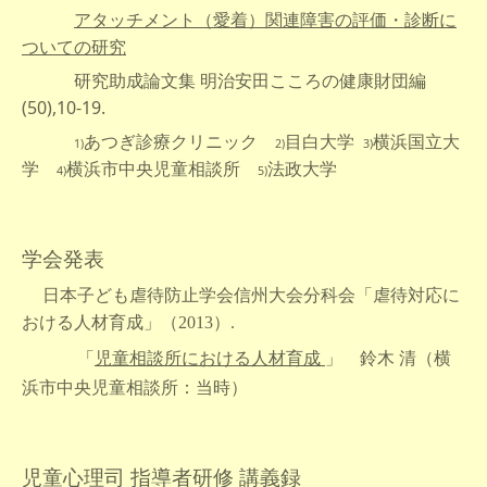
アタッチメント（愛着）関連障害の評価・診断に
ついての研究
研究助成論文集 明治安田こころの健康財団編
(50),10-19.
あつぎ診療クリニック
目白大学
横浜国立大
1)
2)
3)
学
横浜市中央児童相談所
法政大学
4)
5)
学会発表
日本子ども虐待防止学会信州大会分科会「虐待対応に
おける人材育成」（2013）.
鈴木 清（横
「
児童相談所における人材育成
」
浜市中央児童相談所：当時）
児童心理司 指導者研修 講義録