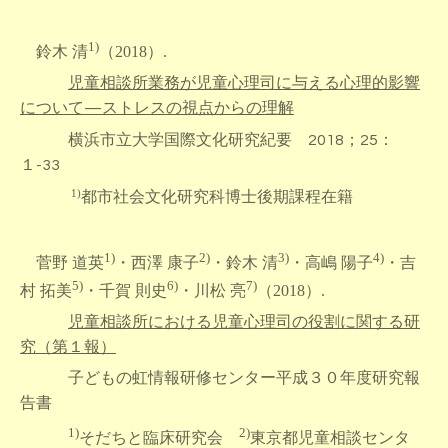
1)
鈴木 清
（2018）.
児童相談所業務が児童心理司に与える心理的影響
について—ストレスの視点からの理解
横浜市立大学
国際文化研究紀要 2018；25：
１-33
1)
都市社会文化研究科博士後期課程在籍
1)
2)
3)
4)
菅野 道英
・西澤 康子
・鈴木 清
・高嶋 陽子
・吉
5)
6)
7)
村 拓美
・千賀 則史
・川松 亮
（2018）.
児童相談所における児童心理司の役割に関する研
究（第１報）
子ど
もの虹情報研修センター平成３０年度研究報
告書
1)
2)
そだちと臨床研究会
東京都児童相談センタ