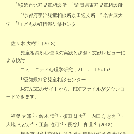
3)
4)
ー
横浜市北部児童相談所
静岡県東部児童相談所
5)
6)
京都府宇治児童相談所京田辺支所
名古屋大
7)
学
子どもの虹情報研修センター
1)
佐々木 大樹
（2018）.
児童相談所心理職の実践と課題：文献レビューに
よる検討
コミュニティ心理学研究，21，2，136-152.
1)
愛知県刈谷児童相談センター
J-STAGE
のサイトから、PDFファイルがダウンロ
ードできます。
1)
2)
3)
4)
福榮 太郎
・鈴木 清
・須田 雄大
・内田 なぎさ
・
4)
2)
5)
大地 まどか
・工藤 惟可
・長谷川 真理
（2018）.
横浜市児童相談所にける被虐待児の知的発達の特