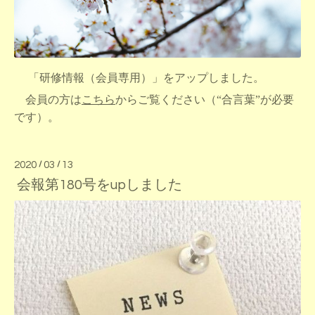
「研修情報（会員専用）」をアップしました。
会員の方は
こちら
からご覧ください（“合言葉”が必要
です）。
2020
/
03
/
13
会報第180号をupしました